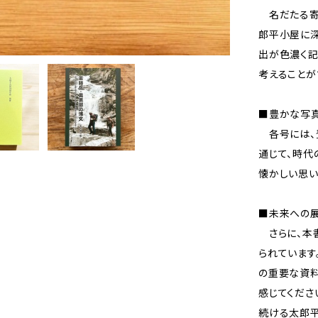
名だたる寄
郎平小屋に深
出が色濃く記
考えることが
■豊かな写
各号には、
通じて、時代
懐かしい思い
■未来への
さらに、本
られています
の重要な資料
感じてくださ
続ける太郎平