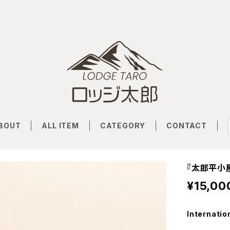
BOUT
ALL ITEM
CATEGORY
CONTACT
『太郎平小
¥15,00
Internatio