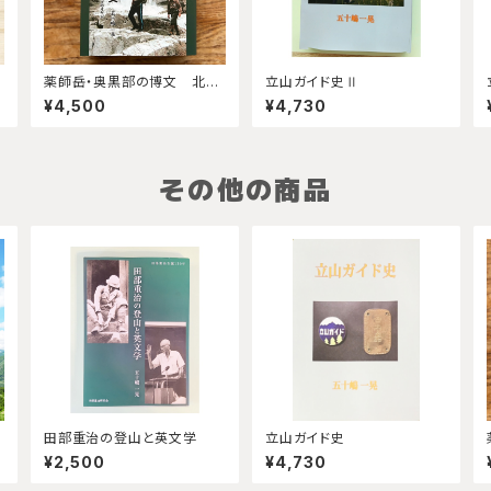
薬師岳・奥黒部の博文 北ア
立山ガイド史Ⅱ
ルプスど真ん中の自然と人を
¥4,500
¥4,730
守る太郎平小屋グループのオ
ヤジ
その他の商品
伝
田部重治の登山と英文学
立山ガイド史
¥2,500
¥4,730