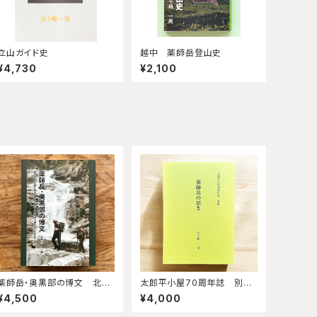
立山ガイド史
越中 薬師岳登山史
¥4,730
¥2,100
薬師岳・奥黒部の博文 北ア
太郎平小屋70周年誌 別
ルプスど真ん中の自然と人を
冊 『薬師岳の頂き』
¥4,500
¥4,000
守る太郎平小屋グループのオ
ヤジ