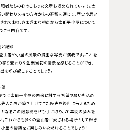
稿者たちの心のこもった文章も収められています。太
い関わりを持つ方々からの寄稿を通じて、歴史や思い
されており、さまざまな視点から太郎平小屋について
できる内容です。
真と記録
登山者や小屋の風景の貴重な写真が満載です。これを
の移り変わりや創業当初の情景を感じることができ、
出を呼び起こすことでしょう。
展望
書では太郎平小屋の未来に対する希望や願いも込め
。先人たちが築き上げてきた歴史を後世に伝えるため
となるこの記念誌をぜひ手に取り、70年間の歩みを
い。これからも多くの登山者に愛される場所として輝き
小屋の物語をお楽しみいただけることでしょう！