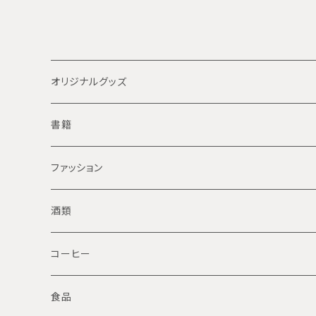
オリジナルグッズ
バッジ
書籍
手拭い
太郎平小屋関連書籍
ファッション
ガイド史
酒類
登山
コーヒー
ドリップパックコーヒー
食品