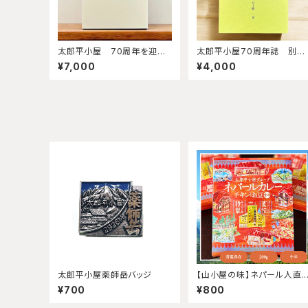
太郎平小屋 70周年を迎え
太郎平小屋70周年誌 別
て
冊 『薬師岳の頂き』
¥7,000
¥4,000
太郎平小屋薬師岳バッジ
【山小屋の味】ネパール人直
手作りスパイスカレー（200
¥700
¥800
g・中辛）