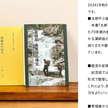
2024(令
です。
■太郎平小
本書『太郎
た70年間の
かな薬師岳
成り立ちや重
ています。
■歴史の足
記念誌では
形式で整理し
これにより、
力をよりいっ
■寄稿者か