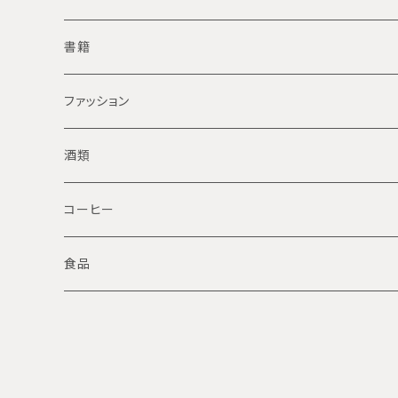
バッジ
書籍
手拭い
太郎平小屋関連書籍
ファッション
ガイド史
酒類
登山
コーヒー
ドリップパックコーヒー
食品