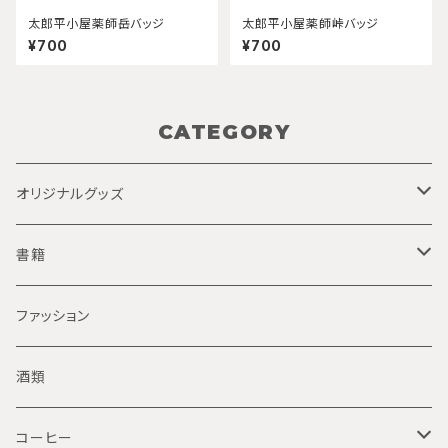
太郎平小屋薬師岳バッジ
太郎平小屋薬師峠バッジ
¥700
¥700
CATEGORY
オリジナルグッズ
バッジ
書籍
手拭い
太郎平小屋関連書籍
ファッション
ガイド史
酒類
登山
コーヒー